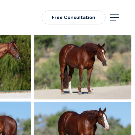
Free Consultation
Menu
sale_horse5
sale_horse7