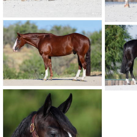
sale_horse8
sale_horse9
sale_horses